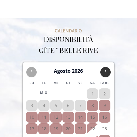
CALENDARIO
DISPONIBILITÀ
GÎTE " BELLE RIVE
Agosto 2026
'
'
LU
IL
ME
GI
VE
SA
FARE
MIO
1
2
3
4
5
6
7
8
9
10
11
12
13
14
15
16
17
18
19
20
21
22
23