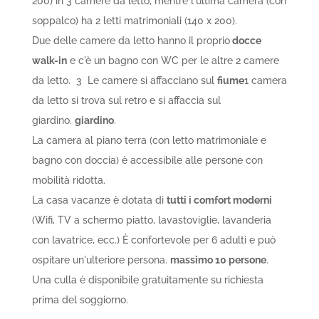
200) in 3 camere da letto, mentre l'ultima camera (con
soppalco) ha 2 letti matrimoniali (140 x 200).
Due delle camere da letto hanno il proprio
docce
walk-in
e c'è un bagno con WC per le altre 2 camere
da letto.
3
Le camere si affacciano sul
fiume
1 camera
da letto si trova sul retro e si affaccia sul
giardino.
giardino
.
La camera al piano terra (con letto matrimoniale e
bagno con doccia) è accessibile alle persone con
mobilità ridotta.
La casa vacanze è dotata di
tutti i comfort moderni
(Wifi, TV a schermo piatto, lavastoviglie, lavanderia
con lavatrice, ecc.) È confortevole per 6 adulti e può
ospitare un'ulteriore persona.
massimo 10 persone
.
Una culla è disponibile gratuitamente su richiesta
prima del soggiorno.