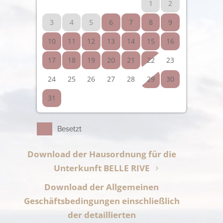
1
2
3
4
5
6
7
8
9
10
11
12
13
14
15
16
17
18
19
20
21
22
23
24
25
26
27
28
29
30
31
Besetzt
Download der Hausordnung für die
Unterkunft BELLE RIVE
Download der Allgemeinen
Geschäftsbedingungen einschließlich
der detaillierten