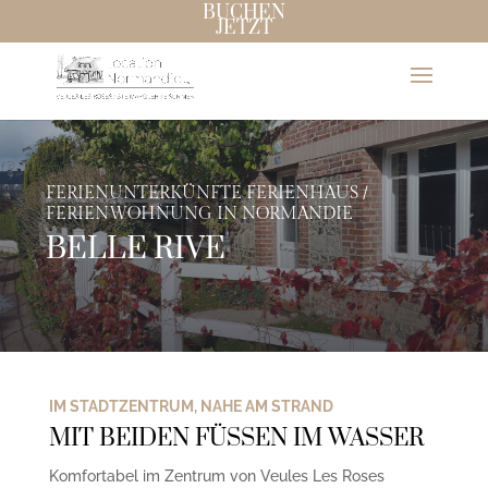
BUCHEN
JETZT
FERIENUNTERKÜNFTE FERIENHAUS /
FERIENWOHNUNG IN NORMANDIE
BELLE RIVE
IM STADTZENTRUM, NAHE AM STRAND
MIT BEIDEN FÜSSEN IM WASSER
Komfortabel im Zentrum von Veules Les Roses