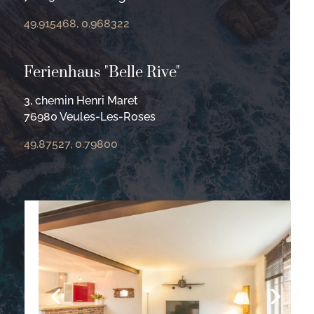
49.915468, 0.968322
Ferienhaus "Belle Rive"
3, chemin Henri Maret
76980 Veules-Les-Roses
49.87527, 0.79800