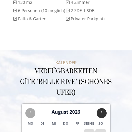
130 m2
4 Zimmer
6 Personen (10 möglich)
2 SDE 1 SDB
Patio & Garten
Privater Parkplatz
KALENDER
VERFÜGBARKEITEN
GÎTE "BELLE RIVE" (SCHÖNES
UFER)
August 2026
'
'
MO
DI
MI
DO
FR
SEINE
SO