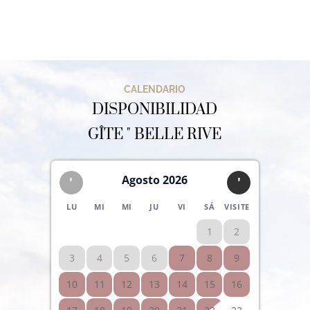
CALENDARIO
DISPONIBILIDAD
GÎTE " BELLE RIVE
Agosto 2026
'
'
LU
MI
MI
JU
VI
SÁ
VISITE
1
2
3
4
5
6
7
8
9
10
11
12
13
14
15
16