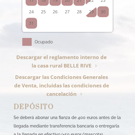
17
18
19
20
21
22
23
24
25
26
27
28
29
30
31
Ocupado
Descargar el reglamento interno de
la casa rural BELLE RIVE
Descargar las Condiciones Generales
de Venta, incluidas las condiciones de
cancelación
DEPÓSITO
Se deberá abonar una fianza de 400 euros antes de la
llegada mediante transferencia bancaria o entregarla
a la llegada en efectivo (+50 euros/mascota).