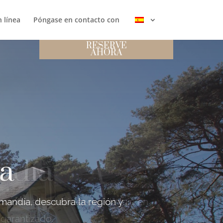
 línea
Póngase en contacto con
RESERVE
AHORA
ía
mandía, descubra la región y