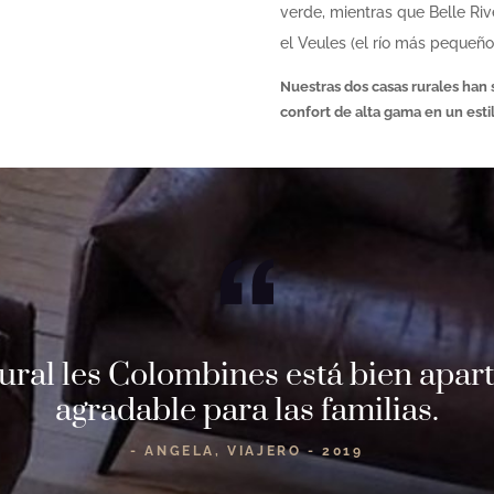
verde, mientras que Belle Riv
el Veules (el río más pequeño 
Nuestras dos casas rurales han
confort de alta gama en un esti
rural les Colombines está bien apar
agradable para las familias.
- ANGELA, VIAJERO - 2019