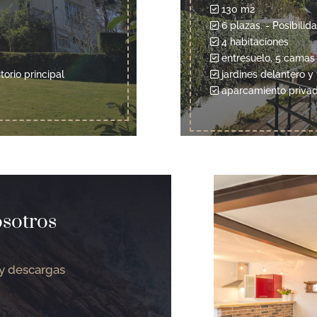
130 m2
6 plazas. - Posibilid
4 habitaciones
entresuelo, 5 camas
torio principal
jardines delantero y
aparcamiento priva
sotros
 y descargas