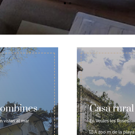
olombines
Casa rural
n vistas al mar
En Veules les Roses
A 200 m de la playa