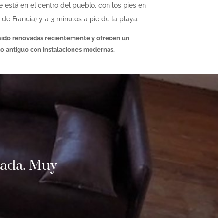
e está en el centro del pueblo, con los pies en
de Francia) y a 3 minutos a pie de la playa.
 sido renovadas recientemente y ofrecen un
lo antiguo con instalaciones modernas.
tada. Muy