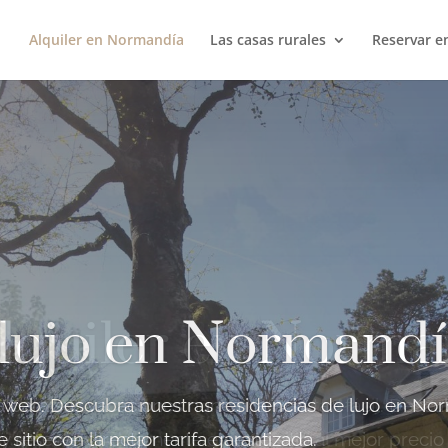
Alquiler en Normandía
Las casas rurales
Reservar en
 lujo en Normand
 web. Descubra nuestras residencias de lujo en Nor
sitio con la mejor tarifa garantizada.