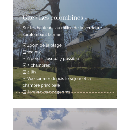
Gîte « Les colombines »
Sur les hauteurs, au milieu de la verddure,
surplombant la mer
400m de la plage
120 m2
6 pers. – Jusqu’à 7 possible
3 chambres
4 lits
Vue sur mer depuis le séjour et la
chambre principale
Jardin clos de 1300m2