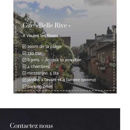
Gîte « Belle Rive »
A Veules les Roses
200m de la plage
130 m2
6 pers. – Jusqu’à 10 possible
4 chambres
mezzanine, 5 lits
jardins à l’avant et a l’arrière (100m2)
parking privé
Contactez nous