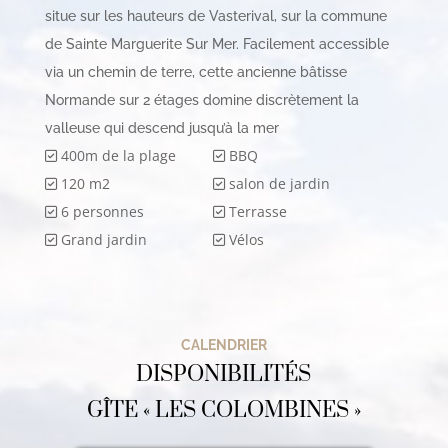
situe sur les hauteurs de Vasterival, sur la commune
de Sainte Marguerite Sur Mer. Facilement accessible
via un chemin de terre, cette ancienne bâtisse
Normande sur 2 étages domine discrètement la
valleuse qui descend jusqu’à la mer
400m de la plage
BBQ
120 m2
salon de jardin
6 personnes
Terrasse
Grand jardin
Vélos
CALENDRIER
DISPONIBILITÉS
GÎTE « LES COLOMBINES »