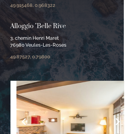
49.915468, 0.968322
Alloggio "Belle Rive
3, chemin Henri Maret
76980 Veules-Les-Roses
49.87527, 0.79800